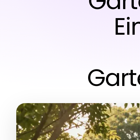
Gart
Ei
Gart