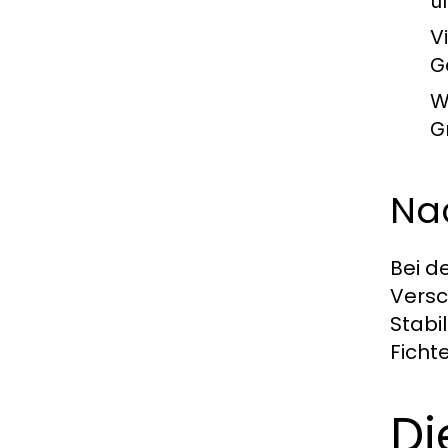
u
Vi
G
W
G
Nac
Bei d
Versc
Stabi
Ficht
Di