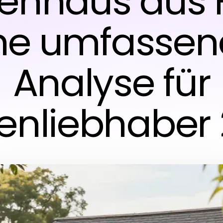
enhaus aus 
ne umfasse
Analyse für
enliebhaber