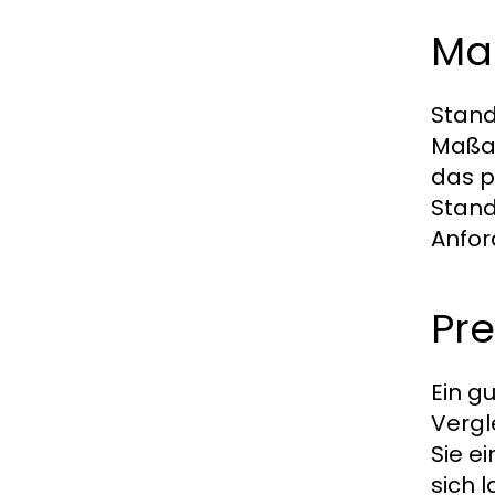
Ma
Stand
Maßan
das p
Stand
Anfor
Pre
Ein g
Vergl
Sie e
sich 