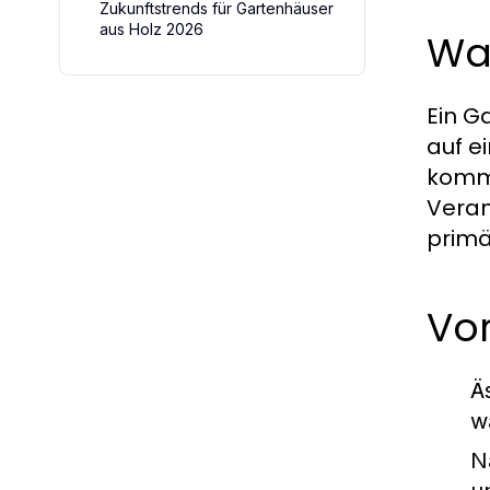
Zukunftstrends für Gartenhäuser
aus Holz 2026
Was
Ein G
auf e
komme
Veran
primä
Vor
Ä
w
N