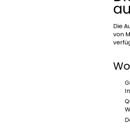
a
Die A
von M
verfü
Wo
G
I
Q
W
D