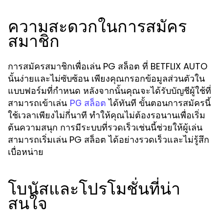
ความสะดวกในการสมัคร
สมาชิก
การสมัครสมาชิกเพื่อเล่น PG สล็อต ที่ BETFLIX AUTO
นั้นง่ายและไม่ซับซ้อน เพียงคุณกรอกข้อมูลส่วนตัวใน
แบบฟอร์มที่กำหนด หลังจากนั้นคุณจะได้รับบัญชีผู้ใช้ที่
สามารถเข้าเล่น
ได้ทันที ขั้นตอนการสมัครนี้
PG สล็อต
ใช้เวลาเพียงไม่กี่นาที ทำให้คุณไม่ต้องรอนานเพื่อเริ่ม
ต้นความสนุก การมีระบบที่รวดเร็วเช่นนี้ช่วยให้ผู้เล่น
สามารถเริ่มเล่น PG สล็อต ได้อย่างรวดเร็วและไม่รู้สึก
เบื่อหน่าย
โบนัสและโปรโมชั่นที่น่า
สนใจ