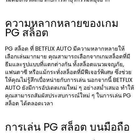
ความหลากหลายของเกม
PG สล็อต
PG สล็อต ที่ BETFLIX AUTO มีความหลากหลายให้
เลือกเล่นมากมาย คุณสามารถเลือกจากเกมสล็อตที่มี
ธีมและรูปแบบที่แตกต่างกัน ทั้งสล็อตแนวผจญภัย,
แฟนตาซี หรือแม้กระทั่งสล็อตที่มีฟีเจอร์พิเศษ ซึ่งช่วย
ให้คุณไม่รู้สึกเบื่อหน่ายกับการเล่น นอกจากนี้ BETFLIX
AUTO ยังมีการอัปเดตเกมใหม่ ๆ อย่างสม่ำเสมอ ทำให้
คุณสามารถสัมผัสประสบการณ์ใหม่ ๆ ในการเล่น PG
สล็อต ได้ตลอดเวลา
การเล่น PG สล็อต บนมือถือ