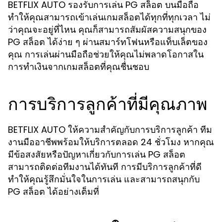
BETFLIX AUTO รองรับการเล่น PG สล็อต บนมือถือ
ทำให้คุณสามารถเข้าเล่นเกมสล็อตได้ทุกที่ทุกเวลา ไม่
ว่าคุณจะอยู่ที่ไหน คุณก็สามารถสัมผัสความสนุกของ
PG สล็อต ได้ง่าย ๆ ผ่านสมาร์ทโฟนหรือแท็บเล็ตของ
คุณ การเล่นผ่านมือถือช่วยให้คุณไม่พลาดโอกาสใน
การทำเงินจากเกมสล็อตที่คุณชื่นชอบ
การบริการลูกค้าที่มีคุณภาพ
BETFLIX AUTO ให้ความสำคัญกับการบริการลูกค้า ทีม
งานมืออาชีพพร้อมให้บริการตลอด 24 ชั่วโมง หากคุณ
มีข้อสงสัยหรือปัญหาเกี่ยวกับการเล่น PG สล็อต
สามารถติดต่อทีมงานได้ทันที การมีบริการลูกค้าที่ดี
ทำให้คุณรู้สึกมั่นใจในการเล่น และสามารถสนุกกับ
PG สล็อต ได้อย่างเต็มที่