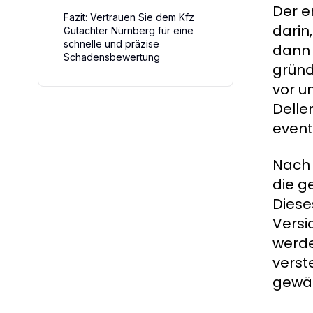
Der e
Fazit: Vertrauen Sie dem Kfz
darin
Gutachter Nürnberg für eine
schnelle und präzise
dann 
Schadensbewertung
gründ
vor u
Delle
event
Nach 
die g
Diese
Versi
werde
verst
gewäh