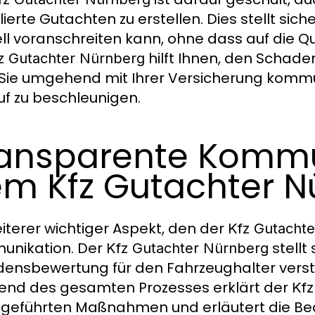
llierte Gutachten zu erstellen. Dies stellt si
ll voranschreiten kann, ohne dass auf die Qu
hilft Ihnen, den Schaden
z Gutachter Nürnberg
Sie umgehend mit Ihrer Versicherung kommu
uf zu beschleunigen.
ansparente Kommu
m Kfz Gutachter N
eiterer wichtiger Aspekt, den der
Kfz Gutacht
unikation. Der
stellt 
Kfz Gutachter Nürnberg
ensbewertung für den Fahrzeughalter verstä
nd des gesamten Prozesses erklärt der
Kfz
geführten Maßnahmen und erläutert die Bede