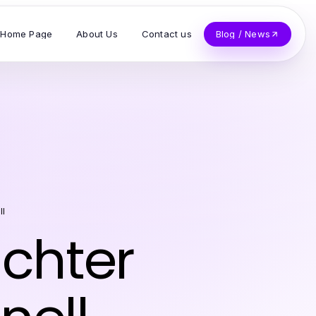
Home Page
About Us
Contact us
Blog / News
ll
chter