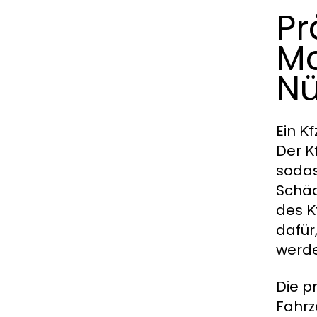
Pr
Ma
Nü
Ein
Kf
Der
K
sodas
Schäd
des
K
dafür
werde
Die p
Fahrz