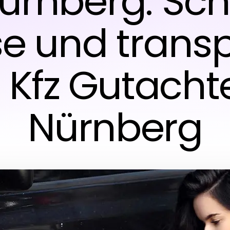
Nürnberg: Schn
se und trans
 Kfz Gutacht
Nürnberg