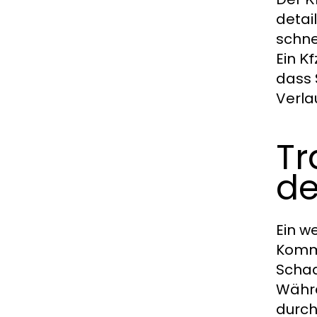
detai
schne
Ein
Kf
dass 
Verla
Tr
de
Ein w
Komm
Schad
Währe
durch