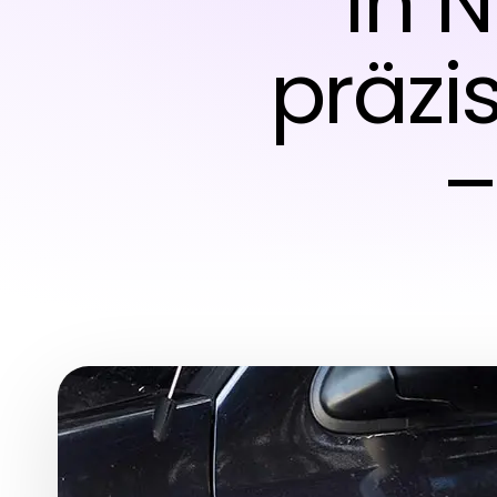
in 
präzi
–