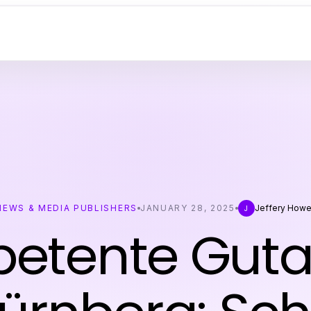
NEWS & MEDIA PUBLISHERS
JANUARY 28, 2025
Jeffery Howe
J
etente Guta