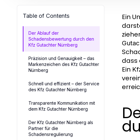
Table of Contents
Ein U
darst
ziehe
Der Ablauf der
Schadensbewertung durch den
Gutac
Kfz Gutachter Nürnberg
Schad
Präzision und Genauigkeit – das
dass 
Markenzeichen des Kfz Gutachter
Ein
Kf
Nürnberg
verei
Schnell und effizient – der Service
errei
des Kfz Gutachter Nürnberg
Transparente Kommunikation mit
De
dem Kfz Gutachter Nürnberg
du
Der Kfz Gutachter Nürnberg als
Partner für die
Schadensregulierung