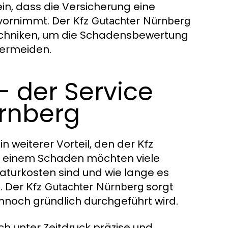
in, dass die Versicherung eine
 vornimmt. Der
Kfz Gutachter Nürnberg
chniken, um die Schadensbewertung
vermeiden.
 – der Service
ürnberg
n weiterer Vorteil, den der
Kfz
er einem Schaden möchten viele
raturkosten sind und wie lange es
t. Der
sorgt
Kfz Gutachter Nürnberg
noch gründlich durchgeführt wird.
ch unter Zeitdruck präzise und