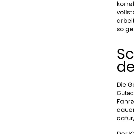
korre
volls
arbei
so ge
Sc
de
Die G
Gutac
Fahrz
dauer
dafür
Der
K