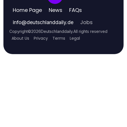
Home Page
News
FAQs
Jobs
info
@
deutschlanddaily.de
Copyright
©
2026
Deutschlanddaily
.
All rights reserved
About Us
Privacy
Terms
Legal