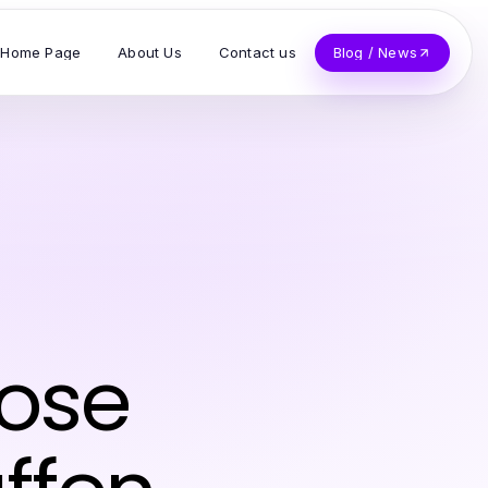
Home Page
About Us
Contact us
Blog / News
lose