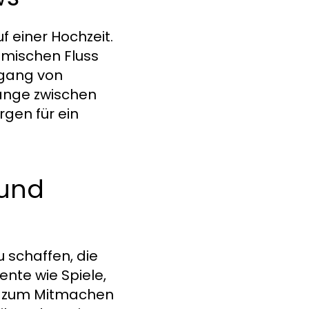
f einer Hochzeit.
hmischen Fluss
rgang von
änge zwischen
gen für ein
 und
u schaffen, die
nte wie Spiele,
e zum Mitmachen