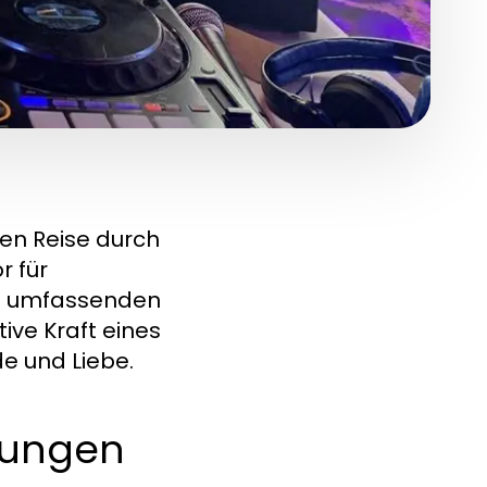
hen Reise durch
r für
em umfassenden
ive Kraft eines
e und Liebe.
hlungen