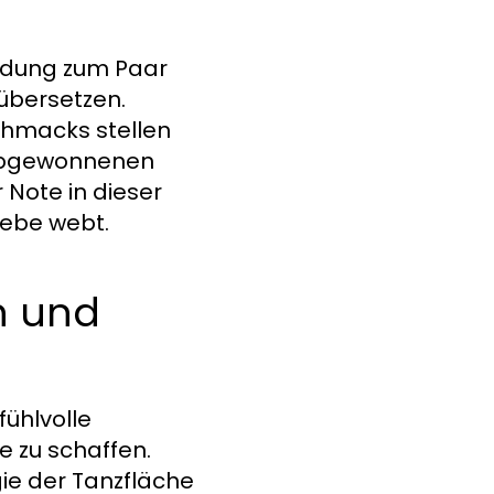
indung zum Paar
übersetzen.
chmacks stellen
liebgewonnenen
 Note in dieser
iebe webt.
en und
fühlvolle
 zu schaffen.
ie der Tanzfläche