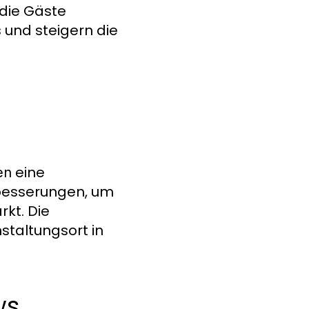
 die Gäste
s und steigern die
eine
en
rbesserungen, um
kt. Die
taltungsort in
ws