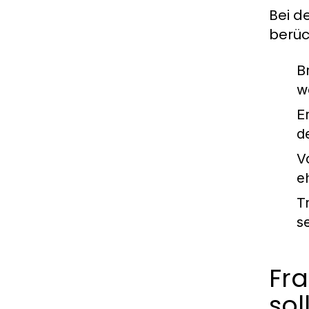
Bei d
berüc
B
w
E
d
V
e
T
s
Fra
sol