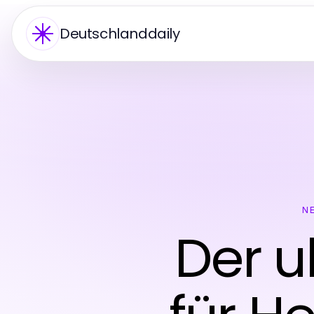
Deutschlanddaily
N
Der u