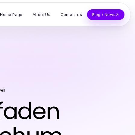
Home Page
About Us
Contact us
Blog / News
ell
tfaden