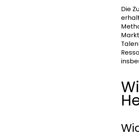
Die Z
erhal
Metho
Markt
Talen
Resso
insbe
Wi
H
Wic