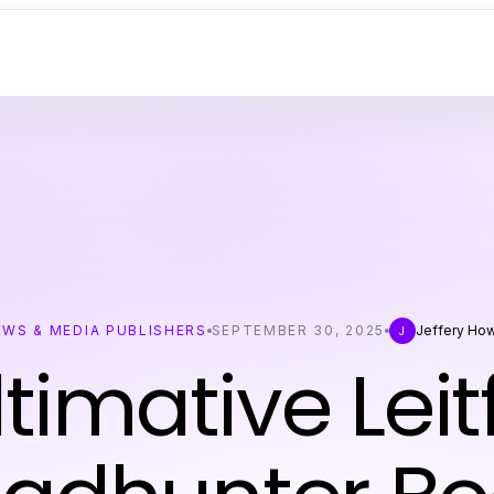
EWS & MEDIA PUBLISHERS
SEPTEMBER 30, 2025
Jeffery How
J
ltimative Lei