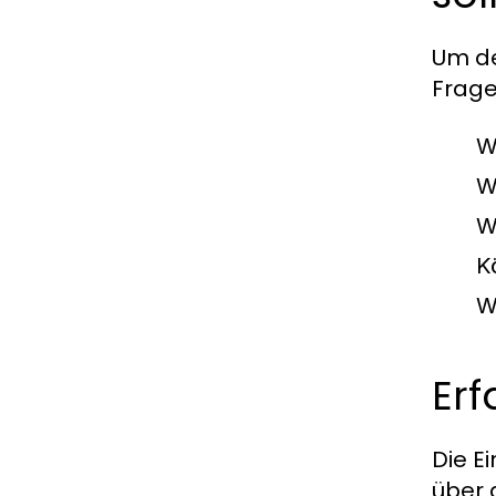
Um de
Frage
W
W
W
K
W
Er
Die E
über 