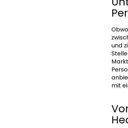
Un
Pe
Obwoh
zwisc
und z
Stell
Markt
Perso
anbie
mit e
Vo
He