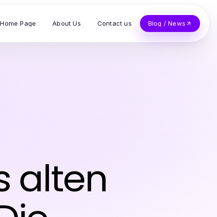
Home Page
About Us
Contact us
Blog / News
 alten