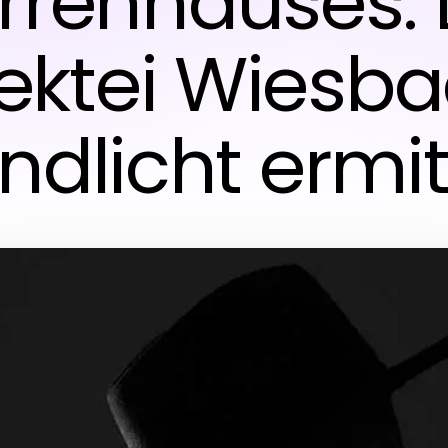
rrenhauses: 
ektei Wiesb
dlicht ermit