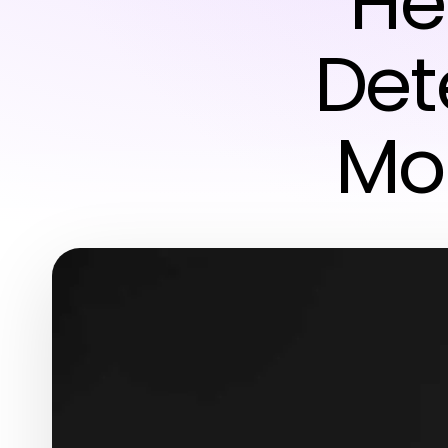
He
Det
Mon