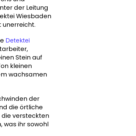
nter der Leitung
etektei Wiesbaden
 unerreicht.
he
Detektei
tarbeiter,
einen Stein auf
Von kleinen
ihrem wachsamen
schwinden der
d die örtliche
 die versteckten
, was ihr sowohl