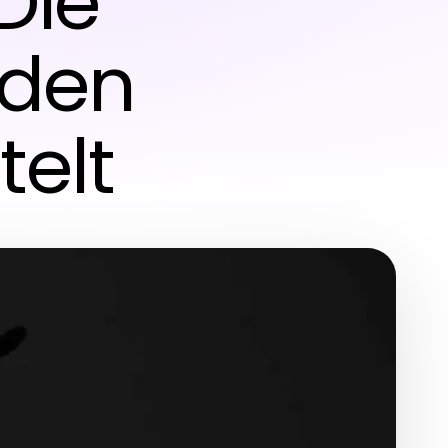
Die
aden
telt