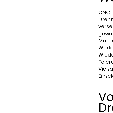
CNC D
Drehm
verse
gewün
Mater
Werks
Wiede
Toler
Vielz
Einze
Vo
Dr