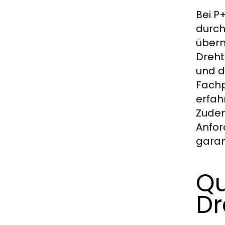
Bei P
durch
übern
Dreht
und d
Fachp
erfah
Zudem
Anfor
garan
Qu
Dr