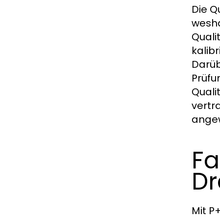
Die Q
wesha
Quali
kalibr
Darüb
Prüfu
Quali
vertr
angew
Fa
Dr
Mit P