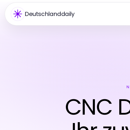
Deutschlanddaily
N
CNC D