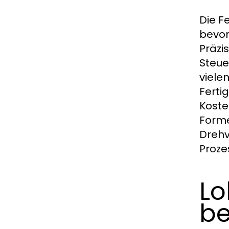
Die F
bevor
Präzi
Steue
viele
Ferti
Koste
Forme
Drehv
Proze
Lo
be