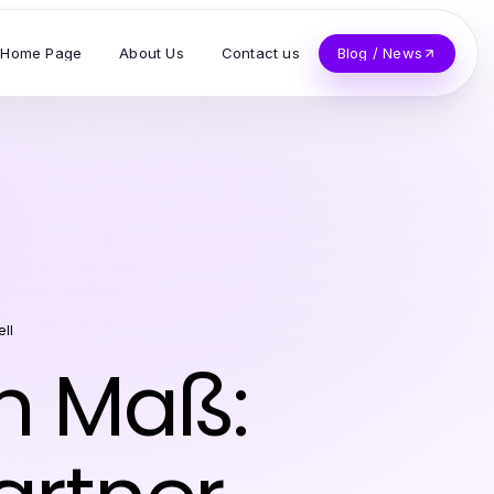
Home Page
About Us
Contact us
Blog / News
ll
h Maß: