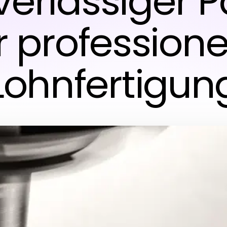
uverlässiger P
r professione
Lohnfertigun