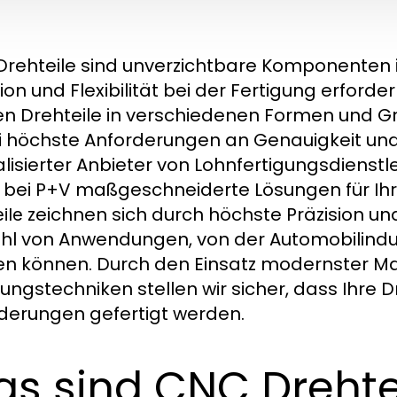
rehteile sind unverzichtbare Komponenten in 
sion und Flexibilität bei der Fertigung erfo
n Drehteile in verschiedenen Formen und G
 höchste Anforderungen an Genauigkeit und Q
alisierter Anbieter von Lohnfertigungsdienstl
 bei P+V maßgeschneiderte Lösungen für Ih
zeichnen sich durch höchste Präzision und
ile
ahl von Anwendungen, von der Automobilindust
n können. Durch den Einsatz modernster Mas
gungstechniken stellen wir sicher, dass Ihre D
derungen gefertigt werden.
s sind CNC Drehte