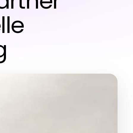
artner
lle
g