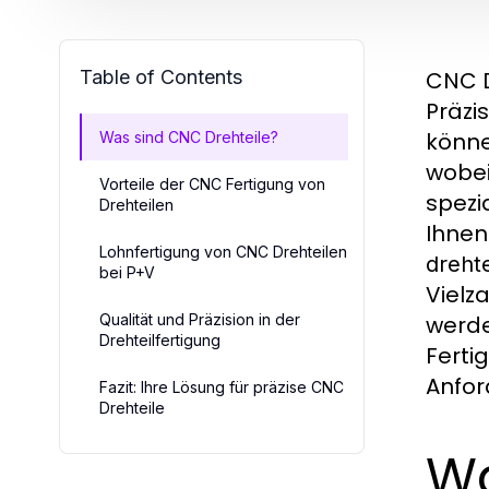
Table of Contents
CNC D
Präzi
könne
Was sind CNC Drehteile?
wobei
Vorteile der CNC Fertigung von
spezi
Drehteilen
Ihnen
Lohnfertigung von CNC Drehteilen
drehte
bei P+V
Vielz
Qualität und Präzision in der
werde
Drehteilfertigung
Ferti
Anfor
Fazit: Ihre Lösung für präzise CNC
Drehteile
Wa