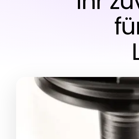
Ihr z
fü