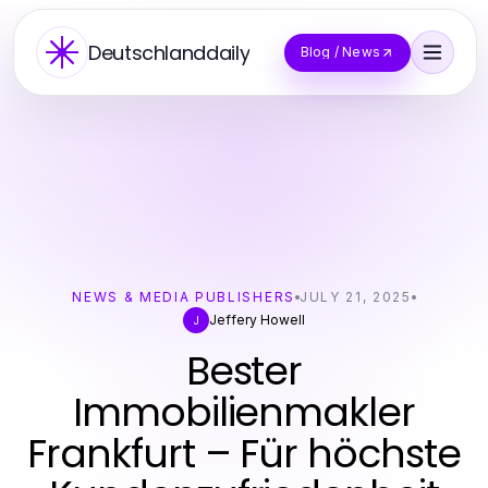
Deutschlanddaily
Blog / News
NEWS & MEDIA PUBLISHERS
JULY 21, 2025
Jeffery Howell
J
Bester
Immobilienmakler
Frankfurt – Für höchste