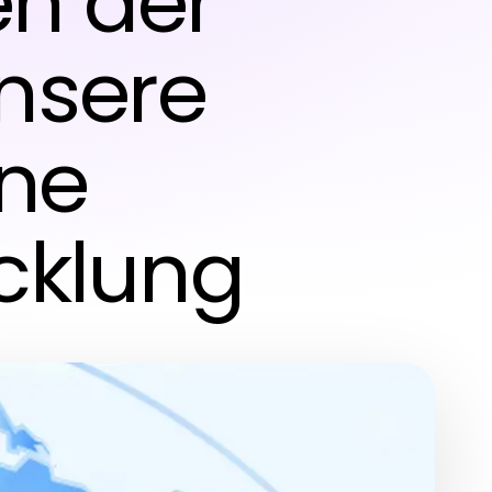
n der
Unsere
ine
cklung