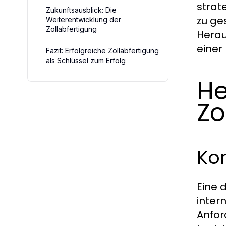
strat
Zukunftsausblick: Die
zu ges
Weiterentwicklung der
Zollabfertigung
Hera
einer
Fazit: Erfolgreiche Zollabfertigung
als Schlüssel zum Erfolg
He
Zo
Kom
Eine 
inter
Anfor