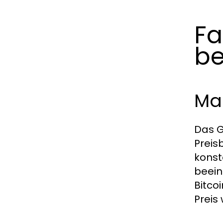
Fa
be
Ma
Das G
Preis
konst
beein
Bitco
Preis 