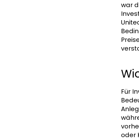
war de
Inves
Unite
Bedin
Preis
verst
Wic
Für I
Bedeu
Anleg
währe
vorhe
oder 