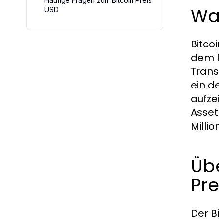
Häufige Fragen zum Bitcoin Preis
Was
USD
Bitco
dem P
Trans
ein d
aufze
Asset
Milli
Übe
Pre
Der B