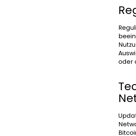
Reg
Regul
beein
Nutzu
Auswi
oder 
Tec
Ne
Updat
Netwo
Bitco