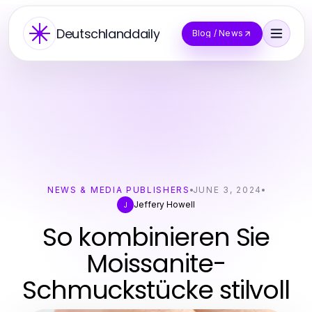
Deutschlanddaily
Blog / News
NEWS & MEDIA PUBLISHERS
JUNE 3, 2024
Jeffery Howell
J
So kombinieren Sie
Moissanite-
Schmuckstücke stilvoll